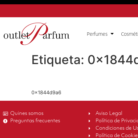
Perfumes
Cosmét
Etiqueta:
0x1844
0x1844d9a6
0x1844d9a6
Quines somos
Aviso Legal
Preguntas frecuentes
Política de Privac
Condiciones de U
Política de Cookie