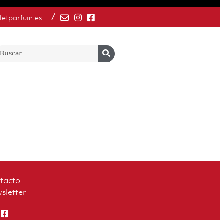
/
letparfum.es
tacto
sletter