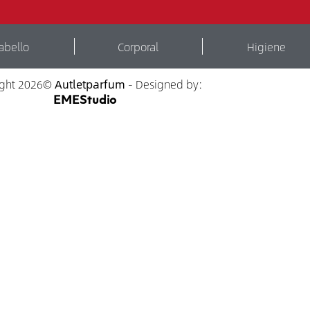
abello
Corporal
Higiene
ight 2026©
Autletparfum
- Designed by:
EMEStudio