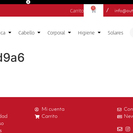
0
Carrito
/
info@out
ica
Cabello
Corporal
Higiene
Solares
d9a6
Mi cuenta
Con
idad
Carrito
New
so
s